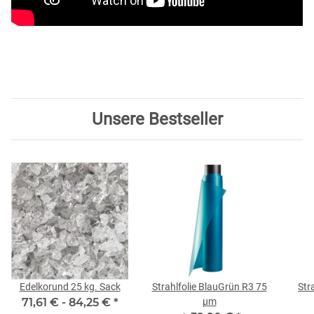
Unsere Bestseller
Edelkorund 25 kg. Sack
Strahlfolie BlauGrün R3 75
Str
71,61 € -
84,25 €
*
µm