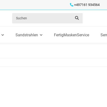
+497161 934564
Sandstrahlen
FertigMaskenService
Sem