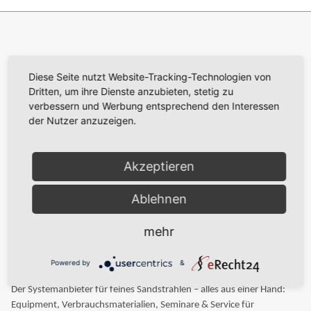
Newsletter Abonnieren
Diese Seite nutzt Website-Tracking-Technologien von
Dritten, um ihre Dienste anzubieten, stetig zu
Bitte senden Sie mir entsprechend Ihrer
Datenschutzerklärung
verbessern und Werbung entsprechend den Interessen
regelmäßig und jederzeit widerruflich Informationen zu Ihrem
der Nutzer anzuzeigen.
Produktsortiment per E-Mail zu.
Abonnieren
Akzeptieren
Ablehnen
mehr
Powered by
&
Der Systemanbieter für feines Sandstrahlen – alles aus einer Hand:
Equipment, Verbrauchsmaterialien, Seminare & Service für