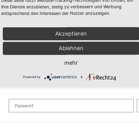
Diese Seite nutzt Website-Tracking-Technologien von Dritten, um
ihre Dienste anzubieten, stetig zu verbessern und Werbung
entsprechend den Interessen der Nutzer anzuzeigen.
E-Mail
Soweit Sie nicht widersprochen haben, nutzen wir Ihre E-Mail-Adresse, die wir im R
Akzeptieren
elektronische Übersendung von Werbung für eigene Waren oder Dienstleistungen, die
dieser Verwendung Ihrer E-Mail-Adresse jederzeit durch eine Mitteilung an uns wid
Ablehnen
Impressum. Sie können auch den dafür vorgesehenen Link in der Werbemail nutzen. 
Basistarifen.
mehr
Mobiltelefon
- optionale Angabe
Powered by
&
Passwort