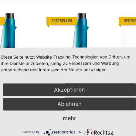
BESTSELLER
BESTSE
Diese Seite nutzt Website-Tracking-Technologien von Dritten, um
ihre Dienste anzubieten, stetig zu verbessern und Werbung
entsprechend den Interessen der Nutzer anzuzeigen.
 BlauGrün R5 125 µm
Strahlfolie BlauGrün R3 75 µm
Strahlf
€
*
39,90 €
*
148,9
ab
Akzeptieren
Ablehnen
mehr
Powered by
&