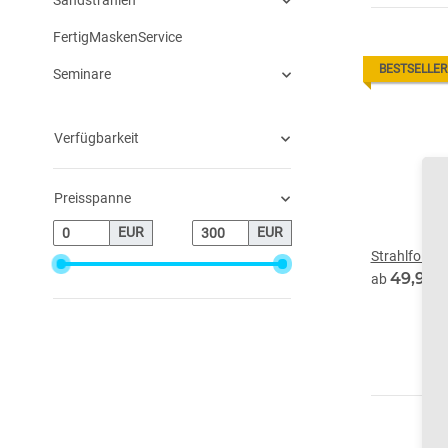
Sandstrahlen
FertigMaskenService
BESTSELLER
Seminare
Verfügbarkeit
Preisspanne
EUR
EUR
Strahlfolie
49,90 
ab