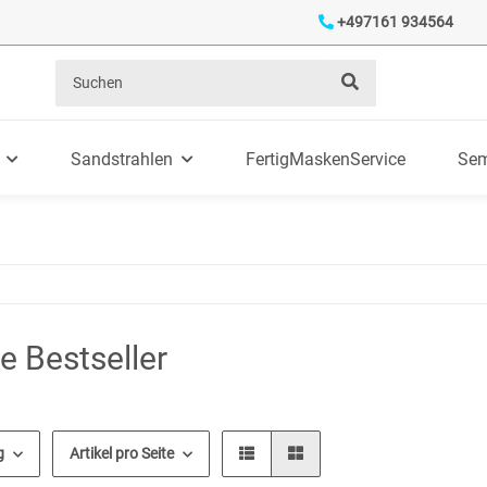
+497161 934564
Sandstrahlen
FertigMaskenService
Sem
e Bestseller
g
Artikel pro Seite