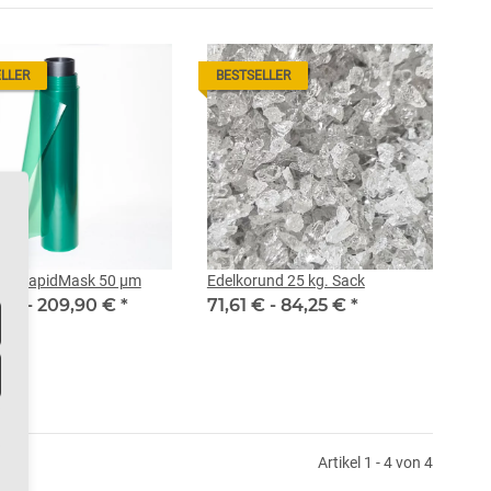
LLER
BESTSELLER
olie RapidMask 50 µm
Edelkorund 25 kg. Sack
0 € -
209,90 €
*
71,61 € -
84,25 €
*
Artikel 1 - 4 von 4