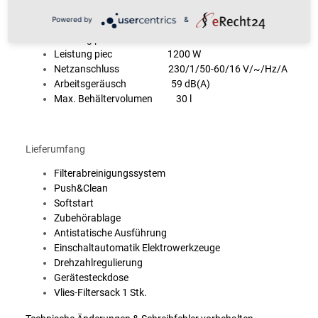
Luftmenge 3700 l/min.
Powered by
&
Unterdruck 250/25 mbar/kPa
Leistung pmax 1500 W
Leistung piec 1200 W
Netzanschluss 230/1/50-60/16 V/~/Hz/A
Arbeitsgeräusch 59 dB(A)
Max. Behältervolumen 30 l
Lieferumfang
Filterabreinigungssystem
Push&Clean
Softstart
Zubehörablage
Antistatische Ausführung
Einschaltautomatik Elektrowerkzeuge
Drehzahlregulierung
Gerätesteckdose
Vlies-Filtersack 1 Stk.