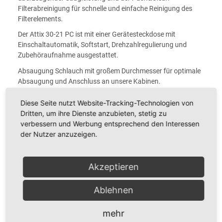
Filterabreinigung für schnelle und einfache Reinigung des
Filterelements.
Der Attix 30-21 PC ist mit einer Gerätesteckdose mit
Einschaltautomatik, Softstart, Drehzahlregulierung und
Zubehöraufnahme ausgestattet.
Absaugung Schlauch mit großem Durchmesser für optimale
Absaugung und Anschluss an unsere Kabinen.
Auf einen Blick
Diese Seite nutzt Website-Tracking-Technologien von
Dritten, um ihre Dienste anzubieten, stetig zu
Waschbares PET-Filterelement senkt die
verbessern und Werbung entsprechend den Interessen
Unterhaltskosten
der Nutzer anzuzeigen.
SilentPower
30 l Behältervolumen und Vliesfiltersack
Softstart
Akzeptieren
Push&Clean Filterabreinigung
Gewicht 10 kg
Abmessungen 450 x 380 x 595 L x B x H
Ablehnen
(mm)
Hauptfilter PET
mehr
Netzkabel 7,5 m