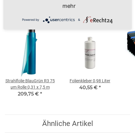
mehr
Kunden kauften dazu folgende Artikel:
Powered by
&
Strahlfolie BlauGrün R3 75
Folienkleber 0,98 Liter
µm Rolle 0,31 x 7,5 m
40,55 €
*
209,75 €
*
Ähnliche Artikel