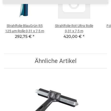
Strahlfolie BlauGrün R5
Strahlfolie Rot Ultra Rolle
Fol
125 µm Rolle 0,31 x 7,5 m
0,31 x 7,5 m
292,75 €
*
420,00 €
*
Ähnliche Artikel