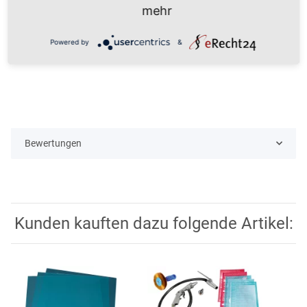
100 Blatt DIN A3
mehr
Lagerung: Dunkel, Luftfeuchtigkeit von 50%,
geschützt vor Sonnenlicht (UV-Licht), zwischen 15
Powered by
&
- 20 °C
Bewertungen
Kunden kauften dazu folgende Artikel: