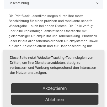
Beschreibung
Die PrintBlack Laserfilme sorgen durch ihre matte
Beschichtung für einen präzisen und randkante-scharfe
Wiedergabe – auch bei hohen Dichten. Die Folie verfügt
über eine kopierfähige, antistatische Oberfläche mit
gleichmäßiger Druckqualität und Tonerdeckung. PrintBlack
Laser ist auf allen tonerbasierenden Drucksystemen, sowie
auf allen Zeichenplottern und zur Handbeschriftung mit
handelsüblichen Stiften verwendbar.
Diese Seite nutzt Website-Tracking-Technologien von
Das sind die Vorteile der
PrintBlack Laserf
olie
Dritten, um ihre Dienste anzubieten, stetig zu
Hohe Temperaturbeständigkeit bis 140° C
verbessern und Werbung entsprechend den Interessen
der Nutzer anzuzeigen.
(kurzfristig bis 200° C)
Archivierbar und mehrfach einsetzbar
Praktisch schrumpf- und verzugsfrei
Akzeptieren
Sehr gute UV-Dichte
Gute Stabilität durch eine Stärke von 95
µ
Sie ist lieferbar als Rolle und Bogenware:
Ablehnen
100 Blatt DIN A4