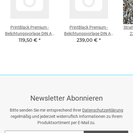
PrintBlack Premium -
PrintBlack Premium -
Strah
Belichtungsvorlage DIN A4
Belichtungsvorlage DIN A3
2
119,50 €
100 Blatt
*
239,00 €
100 Blatt
*
Newsletter Abonnieren
Bitte senden Sie mir entsprechend Ihrer
Datenschutzerklärung
regelmäßig und jederzeit widerruflich Informationen zu Ihrem
Produktsortiment per E-Mail zu.