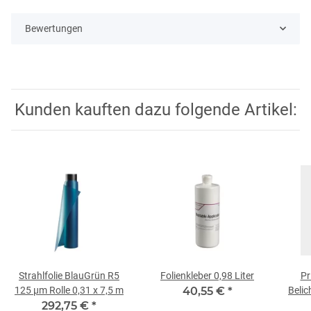
Bewertungen
Kunden kauften dazu folgende Artikel:
Strahlfolie BlauGrün R5
Folienkleber 0,98 Liter
Pr
125 µm Rolle 0,31 x 7,5 m
40,55 €
*
Belic
292,75 €
*