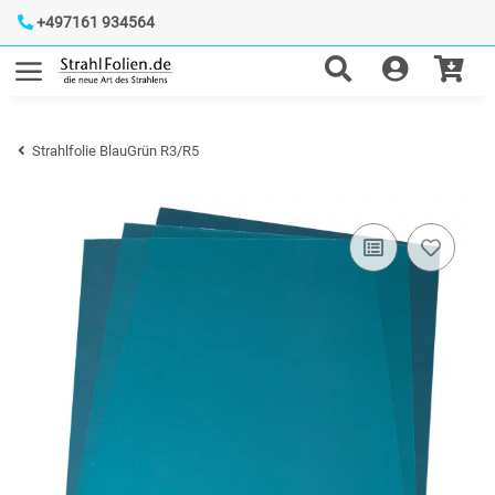
+497161 934564
Strahlfolie BlauGrün R3/R5