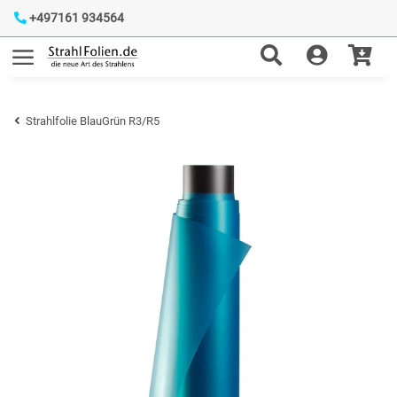
+497161 934564
Strahlfolie BlauGrün R3/R5