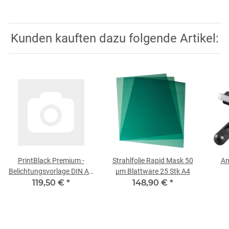
Kunden kauften dazu folgende Artikel:
PrintBlack Premium -
Strahlfolie Rapid Mask 50
An
Belichtungsvorlage DIN A4
µm Blattware 25 Stk A4
119,50 €
100 Blatt
*
148,90 €
*