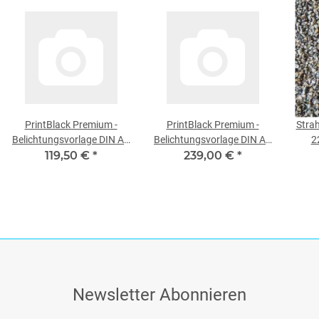
PrintBlack Premium -
PrintBlack Premium -
Strah
Belichtungsvorlage DIN A4
Belichtungsvorlage DIN A3
2
119,50 €
100 Blatt
*
239,00 €
100 Blatt
*
Newsletter Abonnieren