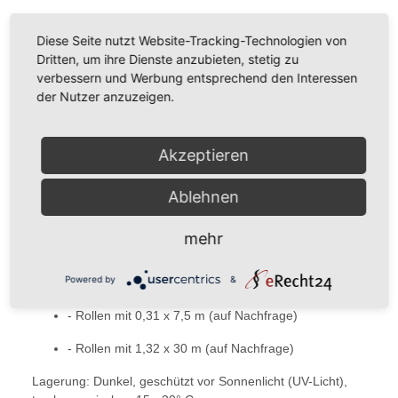
100 µ = 0,1 mm Folienstärke.
Diese Seite nutzt Website-Tracking-Technologien von
Sie ist lieferbar als Rolle und Bogenware:
Dritten, um ihre Dienste anzubieten, stetig zu
verbessern und Werbung entsprechend den Interessen
50 µ
der Nutzer anzuzeigen.
- A4 Bögen mit 25 Blatt / Packung
- Rollen mit 0,31 x 7,5 m
Akzeptieren
- Rollen mit 0,31 x 30 m (auf Nachfrage)
Ablehnen
- Rollen mit 0,66 x 3 m
(auf Nachfrage)
mehr
- Rollen mit 1,32 x 30 m
(auf Nachfrage)
Powered by
&
100 µ
- Rollen mit 0,31 x 7,5 m
(auf Nachfrage)
- Rollen mit 1,32 x 30 m
(auf Nachfrage)
Lagerung: Dunkel,
geschützt vor Sonnenlicht (UV-Licht),