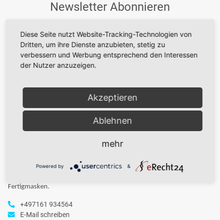
Newsletter Abonnieren
Bitte senden Sie mir entsprechend Ihrer
Datenschutzerklärung
Diese Seite nutzt Website-Tracking-Technologien von
regelmäßig und jederzeit widerruflich Informationen zu Ihrem
Dritten, um ihre Dienste anzubieten, stetig zu
Produktsortiment per E-Mail zu.
verbessern und Werbung entsprechend den Interessen
der Nutzer anzuzeigen.
Abonnieren
Akzeptieren
Ablehnen
mehr
Der Systemanbieter für feines Sandstrahlen – alles aus einer Hand:
Powered by
&
Equipment, Verbrauchsmaterialien, Seminare & Service für
Fertigmasken.
+497161 934564
E-Mail schreiben