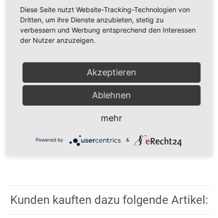
Flachstrahldüsen funktionieren für unsere Sandstrahlfolien
Diese Seite nutzt Website-Tracking-Technologien von
nicht.
Dritten, um ihre Dienste anzubieten, stetig zu
verbessern und Werbung entsprechend den Interessen
Gewinde ¼“
der Nutzer anzuzeigen.
Versandgewicht:
0,10 kg
Akzeptieren
Artikelgewicht:
0,10
kg
Ablehnen
mehr
Powered by
&
Bewertungen
Kunden kauften dazu folgende Artikel: