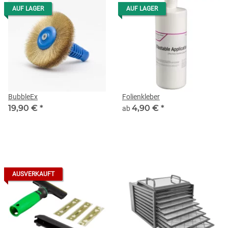
AUF LAGER
AUF LAGER
BubbleEx
Folienkleber
19,90 €
*
4,90 €
*
ab
AUSVERKAUFT