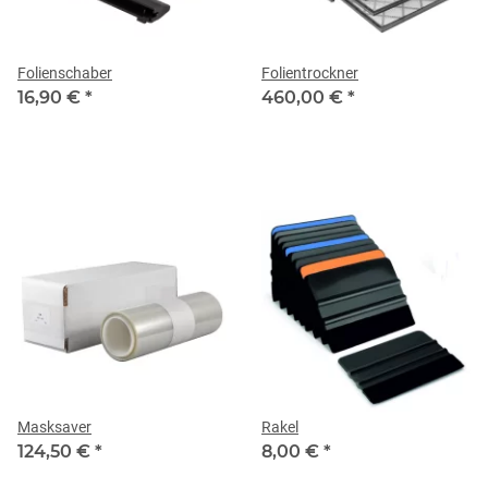
Folienschaber
Folientrockner
16,90 €
*
460,00 €
*
Masksaver
Rakel
124,50 €
*
8,00 €
*